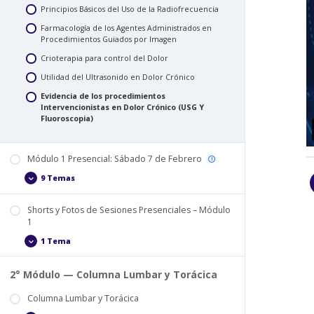
Principios Básicos del Uso de la Radiofrecuencia
Farmacología de los Agentes Administrados en
Procedimientos Guiados por Imagen
Crioterapia para control del Dolor
Utilidad del Ultrasonido en Dolor Crónico
Evidencia de los procedimientos
Intervencionistas en Dolor Crónico (USG Y
Fluoroscopia)
Módulo 1 Presencial: Sábado 7 de Febrero
9 Temas
Módulo
Expand
1
Presencial:
Shorts y Fotos de Sesiones Presenciales – Módulo
Sábado
7
1
de
Febrero
1 Tema
Shorts
Expand
y
Fotos
de
2° Módulo — Columna Lumbar y Torácica
Sesiones
Presenciales
Columna Lumbar y Torácica
–
Módulo