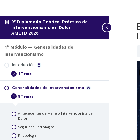
9° Diplomado Teórico–Práctico de
Intervencionismo en Dolor
AMETD 2026
1° Módulo — Generalidades de
Intervencionismo
Introducción
1 Tema
Introducción
Expand
Generalidades de Intervencionismo
8 Temas
Generalidades
Collapse
de
Intervencionismo
Antecedentes de Manejo Intervencionista del
Dolor
Seguridad Radiológica
Knobología